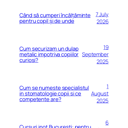
7 July
Când să cumperi încălțăminte
pentru copil și de unde
2026
19
Cum securizam un dulap
September
metalic impotriva copiilor
curiosi?
2025
1
Cum se numeste specialistul
August
in stomatologie copii si ce
competente are?
2025
6
Cursuri inot Bucuresti: pentru