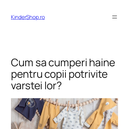
Skip
to
KinderShop.ro
content
Cum sa cumperi haine
pentru copii potrivite
varstei lor?