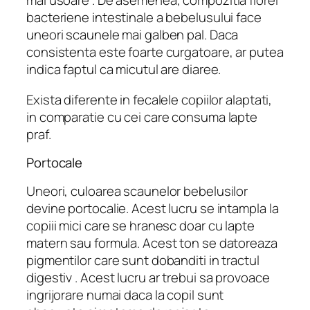
mai usoare . De asemenea, compozitia florei
bacteriene intestinale a bebelusului face
uneori scaunele mai galben pal. Daca
consistenta este foarte curgatoare, ar putea
indica faptul ca micutul are diaree.
Exista diferente in fecalele copiilor alaptati,
in comparatie cu cei care consuma lapte
praf.
Portocale
Uneori, culoarea scaunelor bebelusilor
devine portocalie. Acest lucru se intampla la
copiii mici care se hranesc doar cu lapte
matern sau formula. Acest ton se datoreaza
pigmentilor care sunt dobanditi in tractul
digestiv . Acest lucru ar trebui sa provoace
ingrijorare numai daca la copil sunt