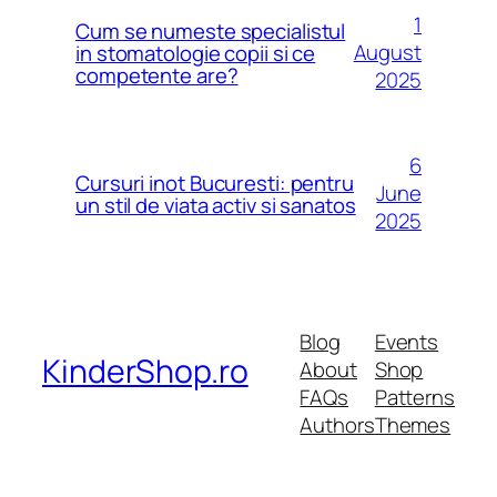
1
Cum se numeste specialistul
August
in stomatologie copii si ce
competente are?
2025
6
Cursuri inot Bucuresti: pentru
June
un stil de viata activ si sanatos
2025
Blog
Events
KinderShop.ro
About
Shop
FAQs
Patterns
Authors
Themes