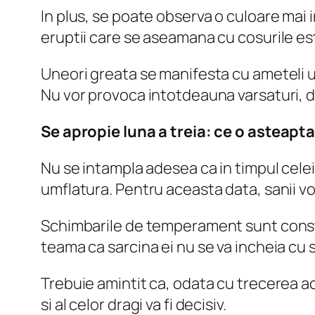
In plus, se poate observa o culoare mai i
eruptii care se aseamana cu cosurile e
Uneori greata se manifesta cu ameteli uso
Nu vor provoca intotdeauna varsaturi, 
Se apropie luna a treia: ce o asteap
Nu se intampla adesea ca in timpul celei 
umflatura. Pentru aceasta data, sanii vor 
Schimbarile de temperament sunt consta
teama ca sarcina ei nu se va incheia cu 
Trebuie amintit ca, odata cu trecerea ac
si al celor dragi va fi decisiv.