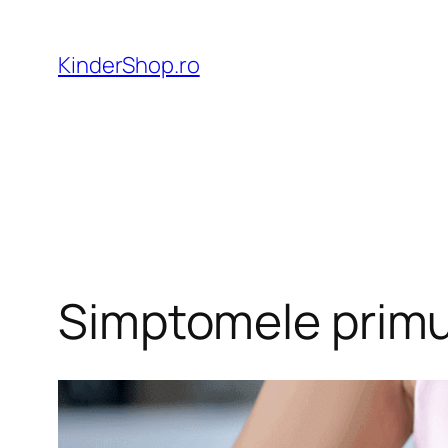
Skip
to
KinderShop.ro
content
Simptomele primul