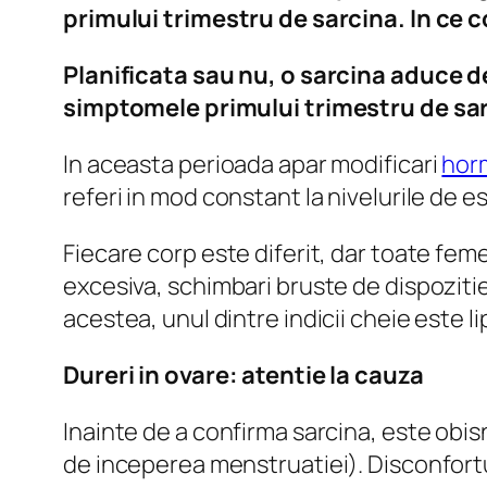
primului trimestru de sarcina. In ce 
Planificata sau nu, o sarcina aduce de
simptomele primului trimestru de sar
In aceasta perioada apar modificari
hor
referi in mod constant la nivelurile de 
Fiecare corp este diferit, dar toate fem
excesiva, schimbari bruste de dispozitie
acestea, unul dintre indicii cheie este l
Dureri in ovare: atentie la cauza
Inainte de a confirma sarcina, este obis
de inceperea menstruatiei). Disconfortu