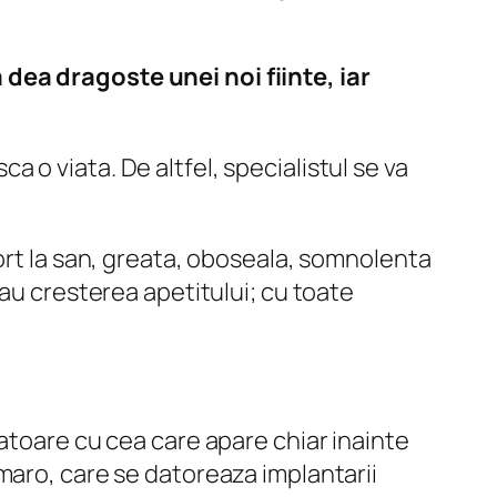
dea dragoste unei noi fiinte, iar
 o viata. De altfel, specialistul se va
ort la san, greata, oboseala, somnolenta
sau cresterea apetitului; cu toate
atoare cu cea care apare chiar inainte
maro, care se datoreaza implantarii