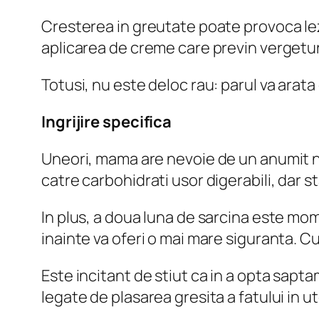
Cresterea in greutate poate provoca lezi
aplicarea de creme care previn vergeturi
Totusi, nu este deloc rau: parul va arata
Ingrijire specifica
Uneori, mama are nevoie de un anumit nu
catre carbohidrati usor digerabili, dar st
In plus, a doua luna de sarcina este mo
inainte va oferi o mai mare siguranta. C
Este incitant de stiut ca in a opta sapta
legate de plasarea gresita a fatului in ut