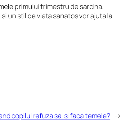
ele primului trimestru de sarcina.
i un stil de viata sanatos vor ajuta la
and copilul refuza sa-si faca temele?
→