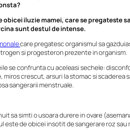
consta?
 obicei iluzie mamei, care se pregateste sa 
cina sunt destul de intense.
monale
care pregatesc organismul sa gazduiasca
estrogen si progesteron prezente in organism.
eile se confrunta cu aceleasi sechele: disconf
, miros crescut, arsuri la stomac si scaderea 
ipsa sangerarii menstruale.
nuit sa simti o usoara durere in ovare (aseman
l este de obicei insotit de sangerare roz sau 