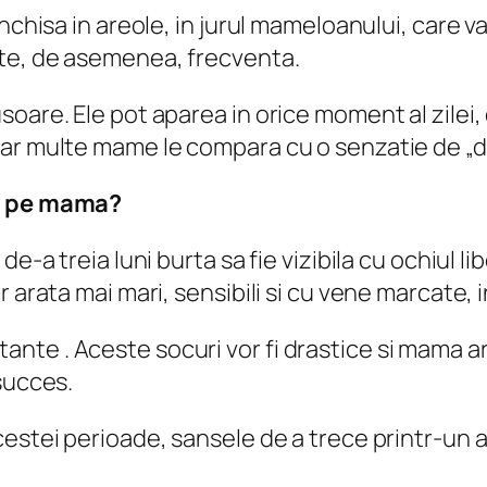
nchisa in areole, in jurul mameloanului, care va
ste, de asemenea, frecventa.
are. Ele pot aparea in orice moment al zilei, da
dar multe mame le compara cu o senzatie de „d
ta pe mama?
de-a treia luni burta sa fie vizibila cu ochiul l
arata mai mari, sensibili si cu vene marcate, in
nte . Aceste socuri vor fi drastice si mama 
succes.
estei perioade, sansele de a trece printr-un av