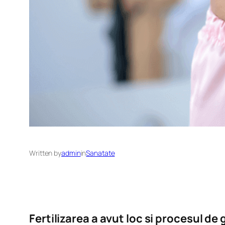
Written by
admin
in
Sanatate
Fertilizarea a avut loc si procesul de