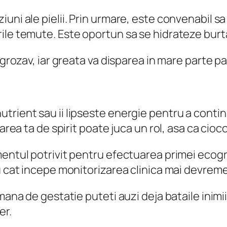
uni ale pielii. Prin urmare, este convenabil sa
le temute. Este oportun sa se hidrateze burta, 
 grozav, iar greata va disparea in mare parte pa
trient sau ii lipseste energie pentru a contin
area ta de spirit poate juca un rol, asa ca cioc
mentul potrivit pentru efectuarea primei ecogr
u cat incepe monitorizarea clinica mai devreme
mana de gestatie puteti auzi deja bataile inimi
er.