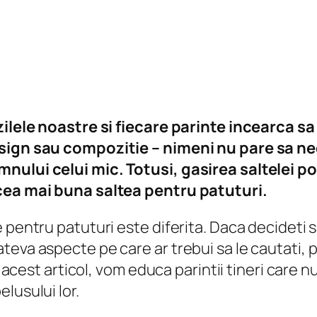
 zilele noastre si fiecare parinte incearca 
esign sau compozitie – nimeni nu pare sa neg
nului celui mic. Totusi, gasirea saltelei po
 cea mai buna saltea pentru patuturi.
 pentru patuturi este diferita. Daca decideti 
eva aspecte pe care ar trebui sa le cautati, pr
in acest articol, vom educa parintii tineri care
lusului lor.