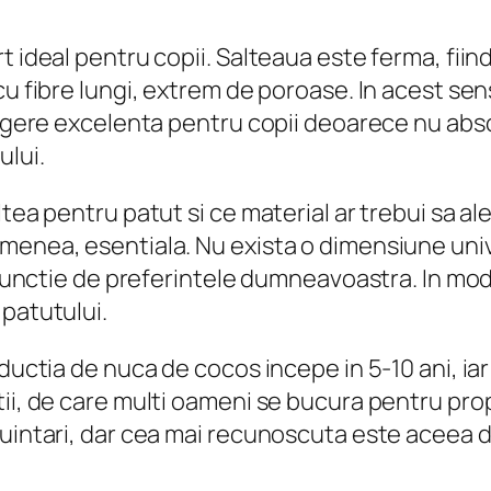
rt ideal pentru copii. Salteaua este ferma, fi
 cu fibre lungi, extrem de poroase. In acest s
alegere excelenta pentru copii deoarece nu ab
ului.
tea pentru patut si ce material ar trebui sa al
emenea, esentiala. Nu exista o dimensiune uni
n functie de preferintele dumneavoastra. In mod
 patutului.
ductia de nuca de cocos incepe in 5-10 ani, iar 
ii, de care multi oameni se bucura pentru propr
buintari, dar cea mai recunoscuta este aceea d