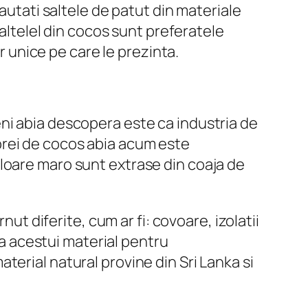
autati saltele de patut din materiale
Saltelel din cocos sunt preferatele
r unice pe care le prezinta.
ni abia descopera este ca industria de
fibrei de cocos abia acum este
loare maro sunt extrase din coaja de
ut diferite, cum ar fi: covoare, izolatii
ea acestui material pentru
erial natural provine din Sri Lanka si