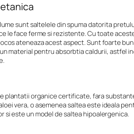
retanica
in lume sunt saltelele din spuma datorita pretu
ce le face ferme si rezistente. Cu toate aceste
 cocos ateneaza acest aspect. Sunt foarte bune
bun material pentru absorbtia caldurii, astfel i
e.
e plantatii organice certificate, fara substan
loei vera, o asemenea saltea este ideala pent
or si este un model de saltea hipoalergenica.