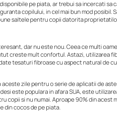
sponibile pe piata, ar trebui sa incercati sa c
guranta copilului, in cel mai bun mod posibil. 
 bune saltele pentru copii datorita proprietatilo
teresant, dar nu este nou. Ceea ce multi oame
putut creste mult confortul. Astazi, utilizarea 
ate tesaturi fibroase cu aspect natural de cu
aceste zile pentru o serie de aplicatii de astern
, desi este populara in afara SUA, este utilizar
u copii si nu numai. Aproape 90% din acest mat
le din cocos de pe piata.