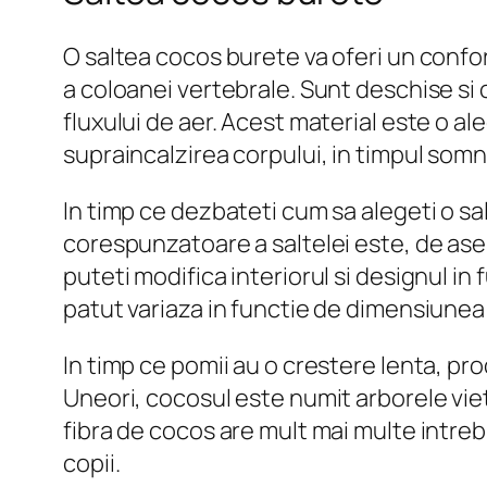
O saltea cocos burete va oferi un confo
a coloanei vertebrale. Sunt deschise si
fluxului de aer. Acest material este o 
supraincalzirea corpului, in timpul somn
In timp ce dezbateti cum sa alegeti o sal
corespunzatoare a saltelei este, de as
puteti modifica interiorul si designul i
patut variaza in functie de dimensiunea
In timp ce pomii au o crestere lenta, pro
Uneori, cocosul este numit arborele viet
fibra de cocos are mult mai multe intre
copii.