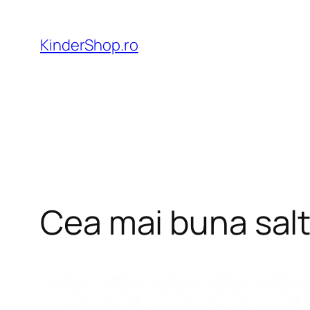
Skip
to
KinderShop.ro
content
Cea mai buna salt