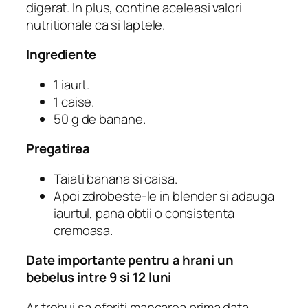
digerat. In plus, contine aceleasi valori
nutritionale ca si laptele.
Ingrediente
1 iaurt.
1 caise.
50 g de banane.
Pregatirea
Taiati banana si caisa.
Apoi zdrobeste-le in blender si adauga
iaurtul, pana obtii o consistenta
cremoasa.
Date importante pentru a hrani un
bebelus intre 9 si 12 luni
Ar trebui sa oferiti mancarea prima data