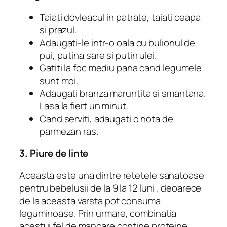
Taiati dovleacul in patrate, taiati ceapa
si prazul.
Adaugati-le intr-o oala cu bulionul de
pui, putina sare si putin ulei.
Gatiti la foc mediu pana cand legumele
sunt moi.
Adaugati branza maruntita si smantana.
Lasa la fiert un minut.
Cand serviti, adaugati o nota de
parmezan ras.
3. Piure de linte
Aceasta este una dintre retetele sanatoase
pentru bebelusii de la 9 la 12 luni , deoarece
de la aceasta varsta pot consuma
leguminoase. Prin urmare, combinatia
acestui fel de mancare contine proteine ​​