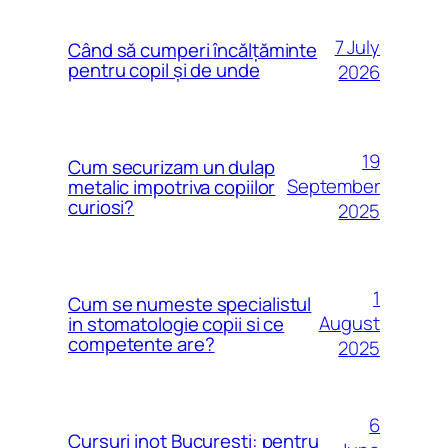
7 July
Când să cumperi încălțăminte
pentru copil și de unde
2026
19
Cum securizam un dulap
September
metalic impotriva copiilor
curiosi?
2025
1
Cum se numeste specialistul
August
in stomatologie copii si ce
competente are?
2025
6
Cursuri inot Bucuresti: pentru