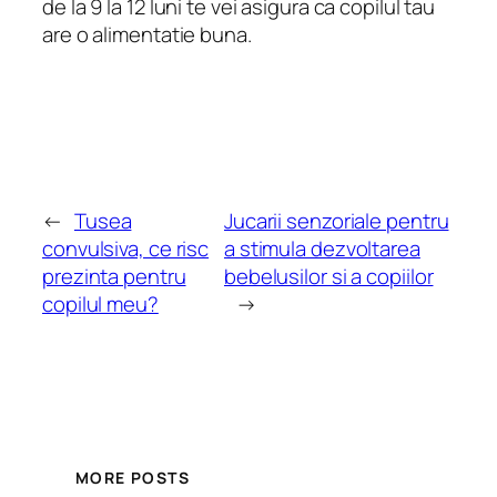
de la 9 la 12 luni te vei asigura ca copilul tau
are o alimentatie buna.
←
Tusea
Jucarii senzoriale pentru
convulsiva, ce risc
a stimula dezvoltarea
prezinta pentru
bebelusilor si a copiilor
copilul meu?
→
MORE POSTS