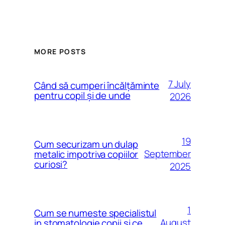
MORE POSTS
7 July
Când să cumperi încălțăminte
pentru copil și de unde
2026
19
Cum securizam un dulap
September
metalic impotriva copiilor
curiosi?
2025
1
Cum se numeste specialistul
August
in stomatologie copii si ce