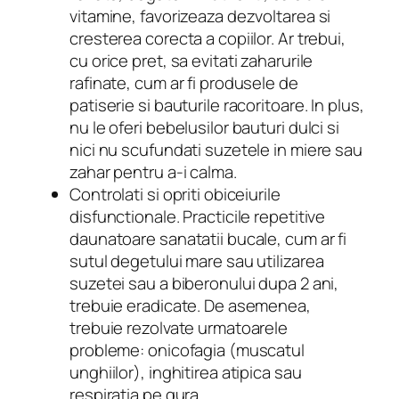
vitamine, favorizeaza dezvoltarea si
cresterea corecta a copiilor. Ar trebui,
cu orice pret, sa evitati zaharurile
rafinate, cum ar fi produsele de
patiserie si bauturile racoritoare. In plus,
nu le oferi bebelusilor bauturi dulci si
nici nu scufundati suzetele in miere sau
zahar pentru a-i calma.
Controlati si opriti obiceiurile
disfunctionale. Practicile repetitive
daunatoare sanatatii bucale, cum ar fi
sutul degetului mare sau utilizarea
suzetei sau a biberonului dupa 2 ani,
trebuie eradicate. De asemenea,
trebuie rezolvate urmatoarele
probleme: onicofagia (muscatul
unghiilor), inghitirea atipica sau
respiratia pe gura.