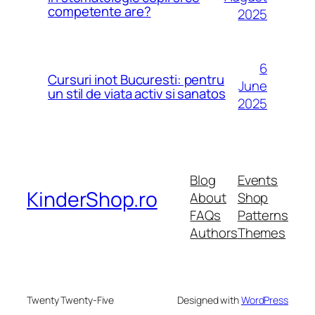
competente are?
2025
6
Cursuri inot Bucuresti: pentru
June
un stil de viata activ si sanatos
2025
Blog
Events
KinderShop.ro
About
Shop
FAQs
Patterns
Authors
Themes
Twenty Twenty-Five
Designed with
WordPress