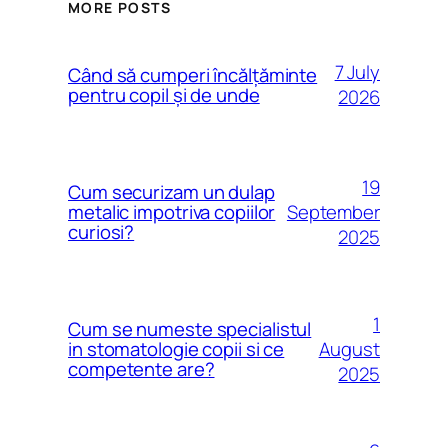
MORE POSTS
7 July
Când să cumperi încălțăminte
pentru copil și de unde
2026
19
Cum securizam un dulap
September
metalic impotriva copiilor
curiosi?
2025
1
Cum se numeste specialistul
August
in stomatologie copii si ce
competente are?
2025