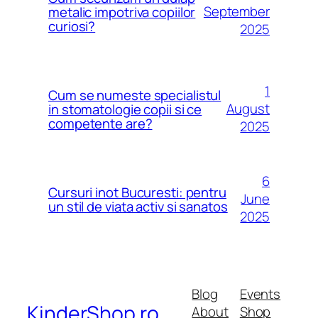
September
metalic impotriva copiilor
curiosi?
2025
1
Cum se numeste specialistul
August
in stomatologie copii si ce
competente are?
2025
6
Cursuri inot Bucuresti: pentru
June
un stil de viata activ si sanatos
2025
Blog
Events
KinderShop.ro
About
Shop