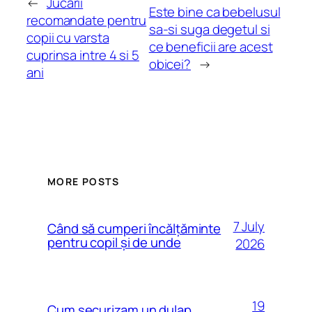
←
Jucarii
Este bine ca bebelusul
recomandate pentru
sa-si suga degetul si
copii cu varsta
ce beneficii are acest
cuprinsa intre 4 si 5
obicei?
→
ani
MORE POSTS
7 July
Când să cumperi încălțăminte
pentru copil și de unde
2026
19
Cum securizam un dulap