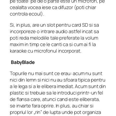
pe toate: pe de o parte este un microfon, pe
cealalta vocea iese ca difuzor (poti chiar
controla ecoul).
Si, in plus, are un slot pentru card SD si sa
incorporeze o intrare audio astfel incat sa
poti reda melodiile tale preferate la volum
maxim in timp ce le canti ca si cum ai fi la
karaoke cu microfonul incorporat.
BabyBlade
Topurile nu mai sunt ce erau: acum nu sunt
nici din lemn si nici nu au sfoara tipica pentru
a le lega si a le elibera imediat. Acum sunt din
plastic si trebuie sa le introduci printr-un fel
de flansa care, atunci cand este eliberata,
se invarte fara oprire. In plus, au chiar si
propriul lor „rin” de lupta unde pot organiza