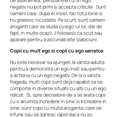
De asemenea, persoanele cu un ego
negativ nu pot primi si accepta criticile . Sunt
oameni care, dupa ei insisi, fac totul bine si
nu gresesc niciodata. Pe scurt, sunt oameni
aroganti care se lauda cu ego-ul lor, dar de
fapt, in multe ocazii, il folosesc ca scut sau
aparare pentru a ascunde alte slabiciuni.
Copii cu mult ego si copii cu ego sanatos
Nu este necesar sa ajungeti la varsta adulta
pentru a demonstra un ego inalt sau pentru
a actiona cu un ego negativ. De la o varsta
frageda, multi copii sunt deja capabili sa se
comporte in diverse situatii cu altii cu un ego
ridicat . Si, spre deosebire de a se arata copii
cu o anumita incredere in sine si incredere in
sine, sunt copii cu multa aroganta, care se
infurie sau se jignesc rapid daca nu au