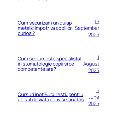
19
Cum securizam un dulap
September
metalic impotriva copiilor
curiosi?
2025
1
Cum se numeste specialistul
August
in stomatologie copii si ce
competente are?
2025
6
Cursuri inot Bucuresti: pentru
June
un stil de viata activ si sanatos
2025