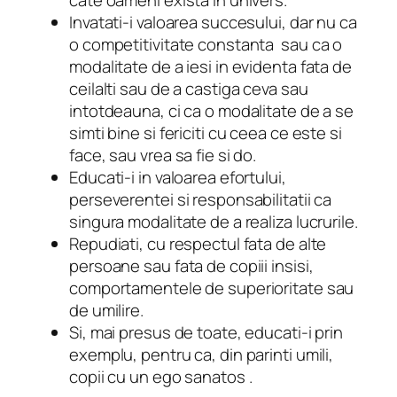
cate oameni exista in univers.
Invatati-i valoarea succesului, dar nu ca
o competitivitate constanta sau ca o
modalitate de a iesi in evidenta fata de
ceilalti sau de a castiga ceva sau
intotdeauna, ci ca o modalitate de a se
simti bine si fericiti cu ceea ce este si
face, sau vrea sa fie si do.
Educati-i in valoarea efortului,
perseverentei si responsabilitatii ca
singura modalitate de a realiza lucrurile.
Repudiati, cu respectul fata de alte
persoane sau fata de copiii insisi,
comportamentele de superioritate sau
de umilire.
Si, mai presus de toate, educati-i prin
exemplu, pentru ca, din parinti umili,
copii cu un ego sanatos .