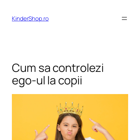
Skip
to
KinderShop.ro
content
Cum sa controlezi
ego-ul la copii