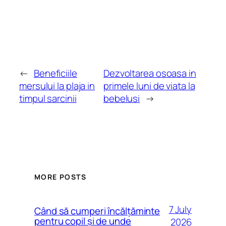
←
Beneficiile
Dezvoltarea osoasa in
mersului la plaja in
primele luni de viata la
timpul sarcinii
bebelusi
→
MORE POSTS
7 July
Când să cumperi încălțăminte
pentru copil și de unde
2026