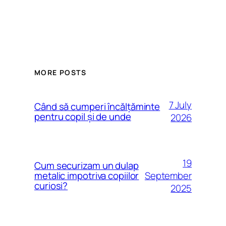
MORE POSTS
7 July
Când să cumperi încălțăminte
pentru copil și de unde
2026
19
Cum securizam un dulap
September
metalic impotriva copiilor
curiosi?
2025