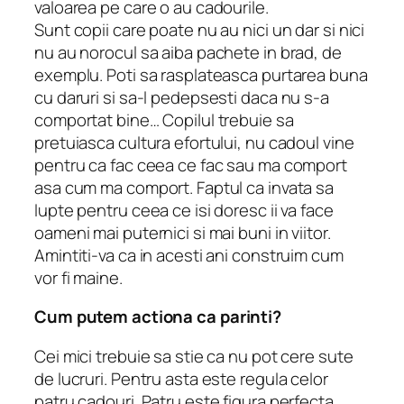
valoarea pe care o au cadourile.
Sunt copii care poate nu au nici un dar si nici
nu au norocul sa aiba pachete in brad, de
exemplu. Poti sa rasplateasca purtarea buna
cu daruri si sa-l pedepsesti daca nu s-a
comportat bine… Copilul trebuie sa
pretuiasca cultura efortului, nu cadoul vine
pentru ca fac ceea ce fac sau ma comport
asa cum ma comport. Faptul ca invata sa
lupte pentru ceea ce isi doresc ii va face
oameni mai puternici si mai buni in viitor.
Amintiti-va ca in acesti ani construim cum
vor fi maine.
Cum putem actiona ca parinti?
Cei mici trebuie sa stie ca nu pot cere sute
de lucruri. Pentru asta este regula celor
patru cadouri. Patru este figura perfecta