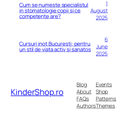
1
Cum se numeste specialistul
August
in stomatologie copii si ce
competente are?
2025
6
Cursuri inot Bucuresti: pentru
June
un stil de viata activ si sanatos
2025
Blog
Events
KinderShop.ro
About
Shop
FAQs
Patterns
Authors
Themes