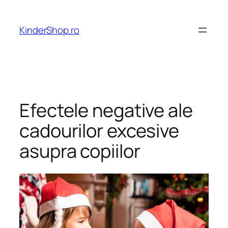
Skip
to
KinderShop.ro
content
Efectele negative ale
cadourilor excesive
asupra copiilor