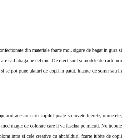
onfectionate din materiale foarte moi, sigure de bagat in gura si
 care sa-l atraga pe cel mic. De efect sunt si modele de carti moi
si se pot pune alaturi de copil in patut, inainte de somn sau in
utorul acestor carti copilul poate sa invete literele, numerele,
un mod magic de colorare care ii va fascina pe micuti. Nu trebuie
orat intra si cele creative cu abtibilduri, foarte iubite de copii