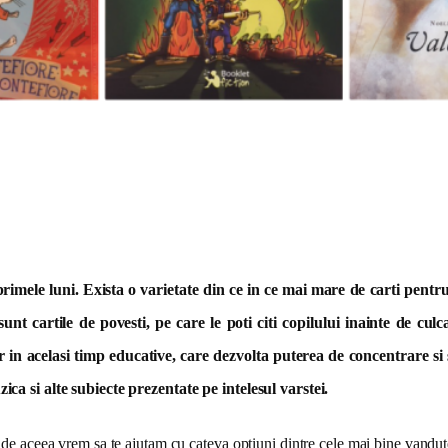
primele luni. Exista o varietate din ce in ce mai mare de carti pentru 
unt cartile de povesti, pe care le poti citi copilului inainte de culc
r in acelasi timp educative, care dezvolta puterea de concentrare si 
zica si alte subiecte prezentate pe intelesul varstei.
, de aceea vrem sa te ajutam cu cateva optiuni dintre cele mai bine vandute