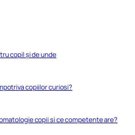
ru copil și de unde
potriva copiilor curiosi?
omatologie copii si ce competente are?