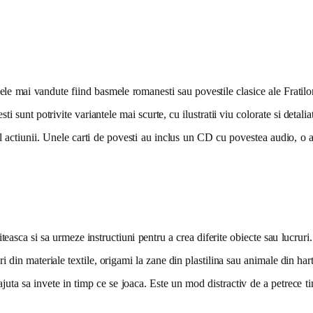
e, cele mai vandute fiind basmele romanesti sau povestile clasice ale Frat
i sunt potrivite variantele mai scurte, cu ilustratii viu colorate si detaliate
l actiunii. Unele carti de povesti au inclus un CD cu povestea audio, o a
citeasca si sa urmeze instructiuni pentru a crea diferite obiecte sau lucruri
ri din materiale textile, origami la zane din plastilina sau animale din har
l ajuta sa invete in timp ce se joaca. Este un mod distractiv de a petrece 