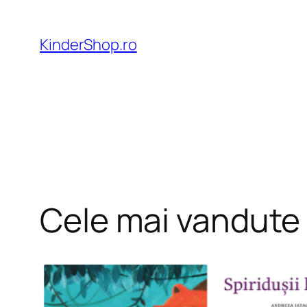
Skip
to
KinderShop.ro
content
Cele mai vandute c