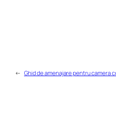
←
Ghid de amenajare pentru camera co