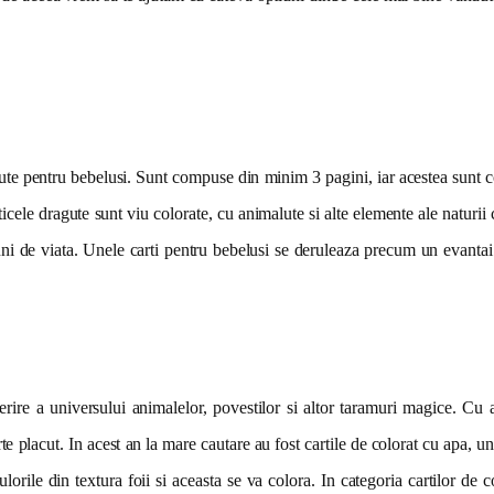
pute pentru bebelusi. Sunt compuse din minim 3 pagini, iar acestea sunt c
ticele dragute sunt viu colorate, cu animalute si alte elemente ale naturii
luni de viata. Unele carti pentru bebelusi se deruleaza precum un evantai 
ire a universului animalelor, povestilor si altor taramuri magice. Cu aj
e placut. In acest an la mare cautare au fost cartile de colorat cu apa, 
ile din textura foii si aceasta se va colora. In categoria cartilor de col