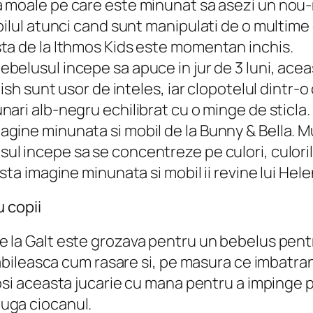
a moale pe care este minunat sa asezi un nou
ilul atunci cand sunt manipulati de o multime 
ta de la Ithmos Kids este momentan inchis.
belusul incepe sa apuce in jur de 3 luni, acea
ish sunt usor de inteles, iar clopotelul dintr-
unari alb-negru echilibrat cu o minge de sticl
gine minunata si mobil de la Bunny & Bella. 
ul incepe sa se concentreze pe culori, culoril
ta imagine minunata si mobil ii revine lui Hele
 copii
e la Galt este grozava pentru un bebelus pentru
tabileasca cum rasare si, pe masura ce imbatran
losi aceasta jucarie cu mana pentru a impinge p
uga ciocanul.