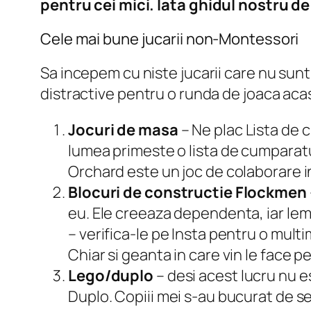
pentru cei mici.
Iata ghidul nostru de
Cele mai bune jucarii non-Montessori
Sa incepem cu niste jucarii care nu sunt
distractive pentru o runda de joaca aca
Jocuri de masa
– Ne plac Lista de c
lumea primeste o lista de cumparaturi
Orchard este un joc de colaborare in 
Blocuri de constructie Flockmen
eu. Ele creeaza dependenta, iar lem
– verifica-le pe Insta pentru o multi
Chiar si geanta in care vin le face p
Lego/duplo
– desi acest lucru nu e
Duplo. Copiii mei s-au bucurat de set