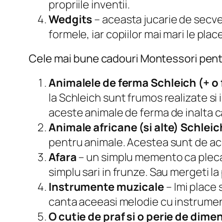
propriile inventii.
Wedgits
– aceasta jucarie de secven
formele, iar copiilor mai mari le pla
Cele mai bune cadouri Montessori pentr
Animalele de ferma Schleich (+ o
la Schleich sunt frumos realizate si 
aceste animale de ferma de inalta ca
Animale africane (si alte) Schleic
pentru animale. Acestea sunt de ace
Afara
– un simplu memento ca plecare
simplu sari in frunze. Sau mergeti la 
Instrumente muzicale
– Imi place 
canta aceeasi melodie cu instrumente
O cutie de praf si o perie de dime