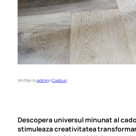
Written by
admin
in
Cadouri
Descopera universul minunat al cadou
stimuleaza creativitatea transforma