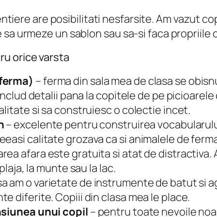
tiere are posibilitati nesfarsite. Am vazut cop
ce sa urmeze un sablon sau sa-si faca propriile c
u orice varsta
 ferma)
– ferma din sala mea de clasa se obis
includ detalii pana la copitele de pe picioarele
litate si sa construiesc o colectie incet.
h
– excelente pentru construirea vocabularului 
easi calitate grozava ca si animalele de ferma
a afara este gratuita si atat de distractiva.
plaja, la munte sau la lac.
sa am o varietate de instrumente de batut si a
 diferite. Copiii din clasa mea le place.
nsiunea unui copil
– pentru toate nevoile noas