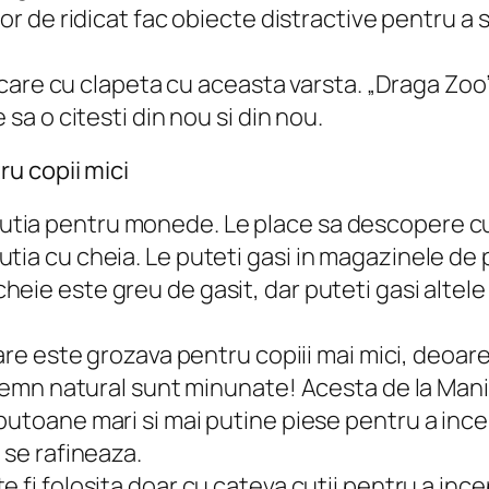
or de ridicat fac obiecte distractive pentru a s
idicare cu clapeta cu aceasta varsta. „Draga Zo
 sa o citesti din nou si din nou.
u copii mici
cutia pentru monede. Le place sa descopere cu
tia cu cheia. Le puteti gasi in magazinele de 
heie este greu de gasit, dar puteti gasi altele
lare este grozava pentru copiii mai mici, deoare
n lemn natural sunt minunate! Acesta de la Man
butoane mari si mai putine piese pentru a ince
 se rafineaza.
 fi folosita doar cu cateva cutii pentru a ince