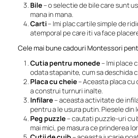
Bile
– o selectie de bile care sunt us
mana in mana.
Carti
– Imi plac cartile simple de r
atemporal pe care iti va face placere
Cele mai bune cadouri Montessori pentr
Cutia pentru monede
– Imi place 
odata stapanite, cum sa deschida cu
Placa cu cheie
– Aceasta placa cu c
a construi turnuri inalte.
Infilare
– aceasta activitate de infi
pentru a le usura putin. Piesele di
Peg puzzle
– cautati puzzle-uri cu 
mai mici, pe masura ce prinderea lor
Cutii de cuib
– aceasta jucarie poate