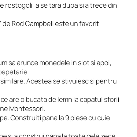
e rostogoli, a se tara dupa si a trece din
o” de Rod Campbell este un favorit
m sa arunce monedele in slot si apoi,
papetarie.
 similare. Acestea se stivuiesc si pentru
ce are o bucata de lemn la capatul sforii
ine Montessori.
pe. Construiti pana la 9 piese cu cuie
pe si a construi pana la toate cele zece.