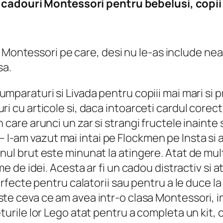
 cadouri Montessori pentru bebelusi, copii 
 Montessori pe care, desi nu le-as include neap
sa.
umparaturi si Livada pentru copiii mai mari si 
 cu articole si, daca intoarceti cardul corect,
care arunci un zar si strangi fructele inainte 
– I-am vazut mai intai pe Flockmen pe Insta si ap
nul brut este minunat la atingere. Atat de mul
me de idei. Acesta ar fi un cadou distractiv si a
erfecte pentru calatorii sau pentru a le duce l
ste ceva ce am avea intr-o clasa Montessori, imi
urile lor Lego atat pentru a completa un kit, c