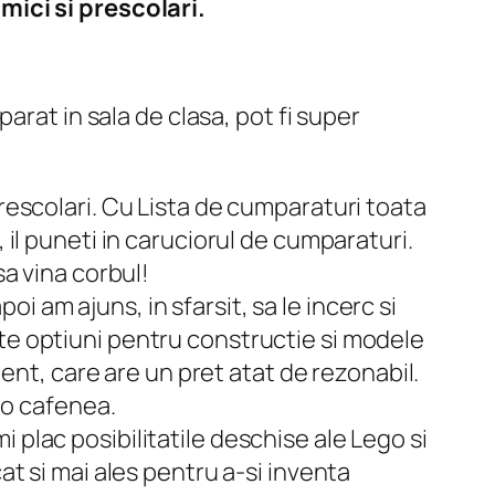
mici si prescolari.
arat in sala de clasa, pot fi super
prescolari. Cu Lista de cumparaturi toata
 il puneti in caruciorul de cumparaturi.
sa vina corbul!
oi am ajuns, in sfarsit, sa le incerc si
te optiuni pentru constructie si modele
tent, care are un pret atat de rezonabil.
a o cafenea.
 plac posibilitatile deschise ale Lego si
at si mai ales pentru a-si inventa