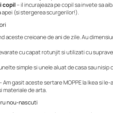
 copil
– il incurajeaza pe copil sa invete sa ai
apei (si stergerea scurgerilor!).
ori
 aceste creioane de ani de zile. Au dimensiun
varate cu capat rotunjit si utilizati cu suprav
unelte simple si unele aluat de casa sau nisip c
– Am gasit aceste sertare MOPPE la Ikea si le-
si materiale de arta.
tru nou-nascuti