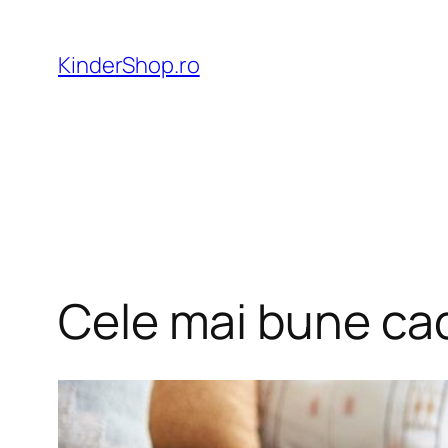
Skip
to
KinderShop.ro
content
Cele mai bune cad