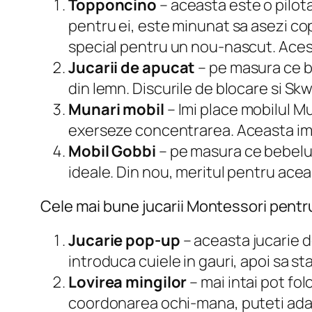
Topponcino
– aceasta este o pilot
pentru ei, este minunat sa asezi cop
special pentru un nou-nascut. Aces
Jucarii de apucat
– pe masura ce be
din lemn. Discurile de blocare si Skw
Munari mobil
– Imi place mobilul M
exerseze concentrarea. Aceasta ima
Mobil Gobbi
– pe masura ce bebelus
ideale. Din nou, meritul pentru aceas
Cele mai bune jucarii Montessori pentru
Jucarie pop-up
– aceasta jucarie d
introduca cuiele in gauri, apoi sa s
Lovirea mingilor
– mai intai pot fo
coordonarea ochi-mana, puteti ada