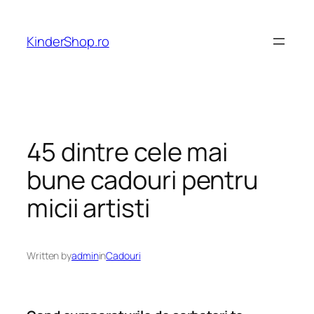
Skip
to
KinderShop.ro
content
45 dintre cele mai
bune cadouri pentru
micii artisti
Written by
admin
in
Cadouri