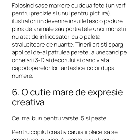
Folosind sase markere cu doua fete (un varf
pentru precizie si unul pentru pictura),
ilustratorii in devenire insufletesc o padure
plina de animale sau portretele unor monstri
nu atat de infricosatori cu o paleta
stralucitoare de nuante. Tinerii artisti sparg
apoi cel de-al patrulea perete, alunecand pe
ochelarii 3-D ai decorului si dand viata
capodoperelor lor fantastice color dupa
numere.
6. O cutie mare de expresie
creativa
Cel mai bun pentru varste: 5 si peste
Pentru copilul creativ caruia ii place sa se
amestece in orice. Aceasta cutie bonus