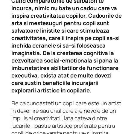
Cand cumparaturile de sarbatori te
incurca, nimic nu bate un cadou care va
inspira creativitatea copiilor. Cadourile de
arta si mestesuguri pentru copii sunt
salvatoare linistite si care stimuleaza
creativitatea, care ii inspira pe copii sa-si
inchida ecranele si sa-si foloseasca
imaginatia. De la cresterea cognitiva la
dezvoltarea social-emotionala si pana la
imbunatatirea abilitatilor de functionare
executiva, exista atat de multe dovezi
care sustin beneficiile incurajarii
explorarii artistice in copilarie.
Fie ca cunoasteti un copil care este un artist
in devenire sau unul care are nevoie de un
impuls al creativitatii, iata cateva dintre
jucariile noastre artistice preferate pentru
copiii de orice varsta pentru a-si inspira