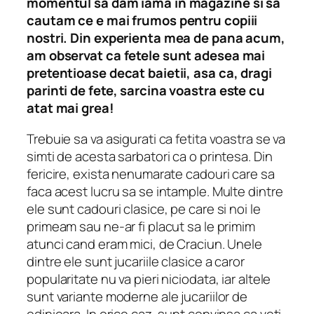
momentul sa dam iama in magazine si sa
cautam ce e mai frumos pentru copiii
nostri. Din experienta mea de pana acum,
am observat ca fetele sunt adesea mai
pretentioase decat baietii, asa ca, dragi
parinti de fete, sarcina voastra este cu
atat mai grea!
Trebuie sa va asigurati ca fetita voastra se va
simti de acesta sarbatori ca o printesa. Din
fericire, exista nenumarate cadouri care sa
faca acest lucru sa se intample. Multe dintre
ele sunt cadouri clasice, pe care si noi le
primeam sau ne-ar fi placut sa le primim
atunci cand eram mici, de Craciun. Unele
dintre ele sunt jucariile clasice a caror
popularitate nu va pieri niciodata, iar altele
sunt variante moderne ale jucariilor de
odinioara. In orice caz, sunt convinsa ca veti