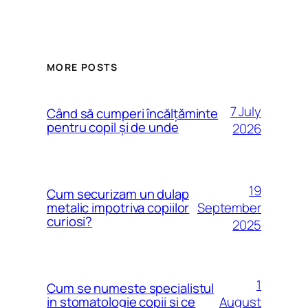
MORE POSTS
7 July
Când să cumperi încălțăminte
pentru copil și de unde
2026
19
Cum securizam un dulap
September
metalic impotriva copiilor
curiosi?
2025
1
Cum se numeste specialistul
August
in stomatologie copii si ce