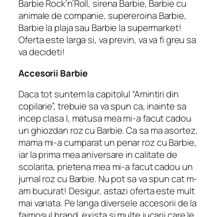
Barbie Rock’n’Roll, sirena Barbie, Barbie cu
animale de companie, supereroina Barbie,
Barbie la plaja sau Barbie la supermarket!
Oferta este larga si, va previn, va va fi greu sa
va decideti!
Accesorii Barbie
Daca tot suntem la capitolul “Amintiri din
copilarie”, trebuie sa va spun ca, inainte sa
incep clasa I, matusa mea mi-a facut cadou
un ghiozdan roz cu Barbie. Ca sa ma asortez,
mama mi-a cumparat un penar roz cu Barbie,
iar la prima mea aniversare in calitate de
scolarita, prietena mea mi-a facut cadou un
jurnal roz cu Barbie. Nu pot sa va spun cat m-
am bucurat! Desigur, astazi oferta este mult
mai variata. Pe langa diversele accesorii de la
faimosul brand, exista si multe jucarii care le