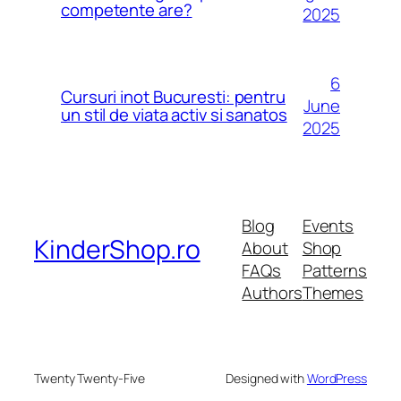
competente are?
2025
6
Cursuri inot Bucuresti: pentru
June
un stil de viata activ si sanatos
2025
Blog
Events
KinderShop.ro
About
Shop
FAQs
Patterns
Authors
Themes
Twenty Twenty-Five
Designed with
WordPress