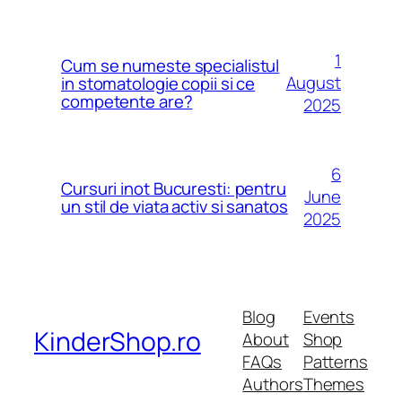
1
Cum se numeste specialistul
August
in stomatologie copii si ce
competente are?
2025
6
Cursuri inot Bucuresti: pentru
June
un stil de viata activ si sanatos
2025
Blog
Events
KinderShop.ro
About
Shop
FAQs
Patterns
Authors
Themes