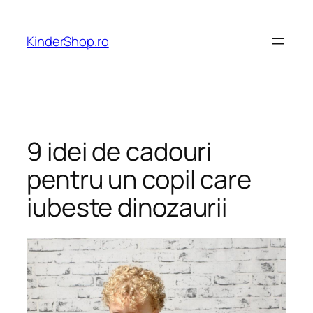
Skip
to
KinderShop.ro
content
9 idei de cadouri
pentru un copil care
iubeste dinozaurii