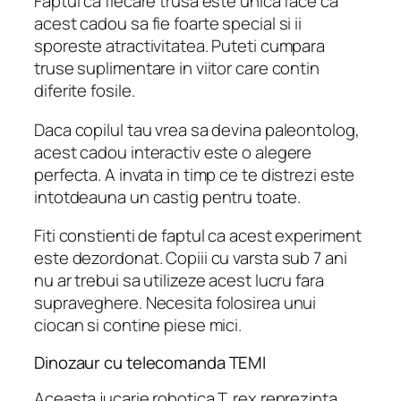
Faptul ca fiecare trusa este unica face ca
acest cadou sa fie foarte special si ii
sporeste atractivitatea. Puteti cumpara
truse suplimentare in viitor care contin
diferite fosile.
Daca copilul tau vrea sa devina paleontolog,
acest cadou interactiv este o alegere
perfecta. A invata in timp ce te distrezi este
intotdeauna un castig pentru toate.
Fiti constienti de faptul ca acest experiment
este dezordonat. Copiii cu varsta sub 7 ani
nu ar trebui sa utilizeze acest lucru fara
supraveghere. Necesita folosirea unui
ciocan si contine piese mici.
Dinozaur cu telecomanda TEMI
Aceasta jucarie robotica T. rex reprezinta